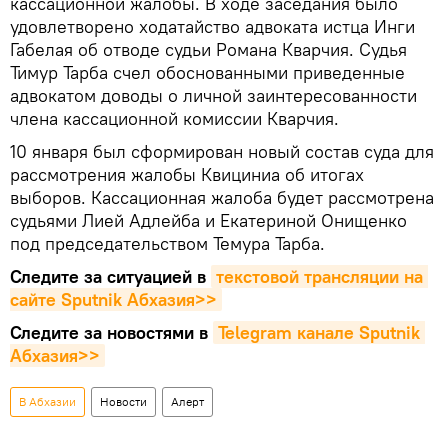
кассационной жалобы. В ходе заседания было
удовлетворено ходатайство адвоката истца Инги
Габелая об отводе судьи Романа Кварчия. Судья
Тимур Тарба счел обоснованными приведенные
адвокатом доводы о личной заинтересованности
члена кассационной комиссии Кварчия.
10 января был сформирован новый состав суда для
рассмотрения жалобы Квициниа об итогах
выборов. Кассационная жалоба будет рассмотрена
судьями Лией Адлейба и Екатериной Онищенко
под председательством Темура Тарба.
Следите за ситуацией в
текстовой трансляции на 
сайте Sputnik Абхазия>>
Следите за новостями в
Telegram канале Sputnik 
Абхазия>>
В Абхазии
Новости
Aлерт