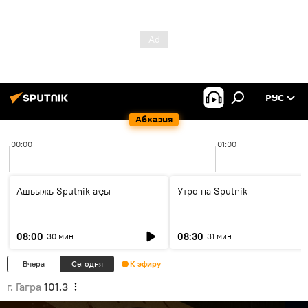
РУС
Абхазия
00:00
01:00
Ашьыжь Sputnik аҿы
Утро на Sputnik
08:00
08:30
30 мин
31 мин
Вчера
Сегодня
К эфиру
г. Гагра
101.3