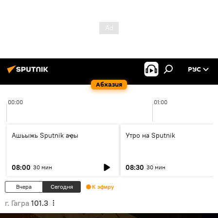
РУС
Абхазия
00:00
01:00
Ашьыжь Sputnik аҿы
Утро на Sputnik
08:00
08:30
30 мин
30 мин
Вчера
Сегодня
К эфиру
г. Гагра
101.3