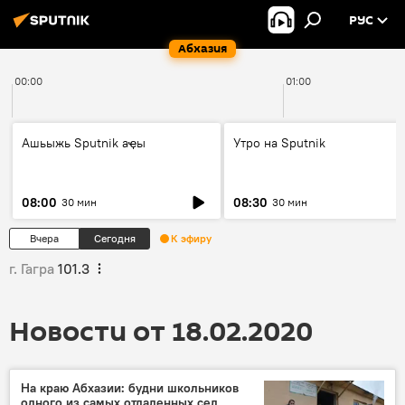
РУС
Абхазия
00:00
01:00
Ашьыжь Sputnik аҿы
Утро на Sputnik
08:00
08:30
30 мин
30 мин
Вчера
Сегодня
К эфиру
г. Гагра
101.3
Новости от 18.02.2020
На краю Абхазии: будни школьников
одного из самых отдаленных сел