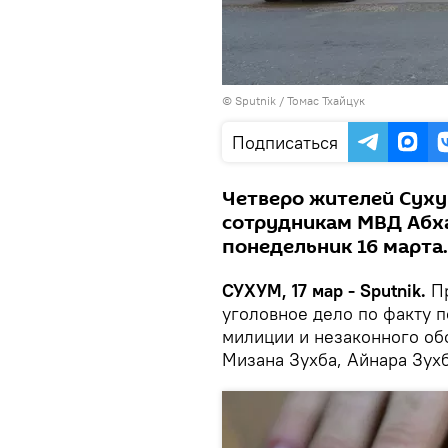
© Sputnik / Томас Тхайцук
Подписаться
Четверо жителей Суху
сотрудникам МВД Абха
понедельник 16 марта.
СУХУМ, 17 мар - Sputnik.
Пр
уголовное дело по факту п
милиции и незаконного об
Мизана Зухба, Айнара Зухб