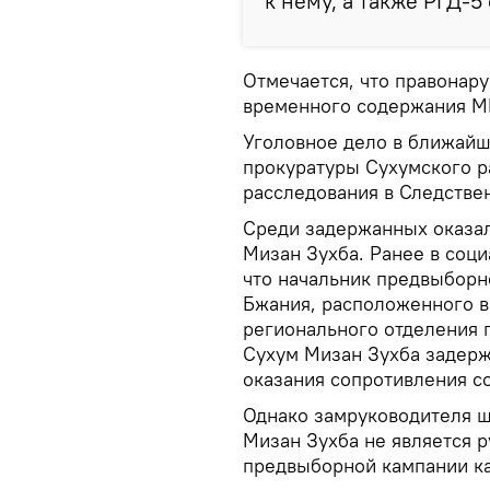
к нему, а также РГД-5
Отмечается, что правонар
временного содержания М
Уголовное дело в ближайш
прокуратуры Сухумского р
расследования в Следстве
Среди задержанных оказал
Мизан Зухба. Ранее в соц
что начальник предвыборн
Бжания, расположенного в
регионального отделения 
Сухум Мизан Зухба задерж
оказания сопротивления с
Однако замруководителя ш
Мизан Зухба не является р
предвыборной кампании ка