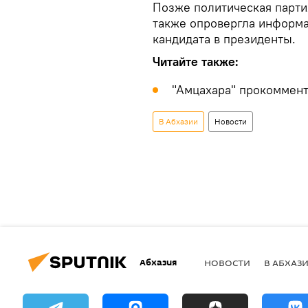
Позже политическая парти
также опровергла информа
кандидата в президенты.
Читайте также:
"Амцахара" прокоммен
В Абхазии
Новости
Абхазия
НОВОСТИ
В АБХАЗ