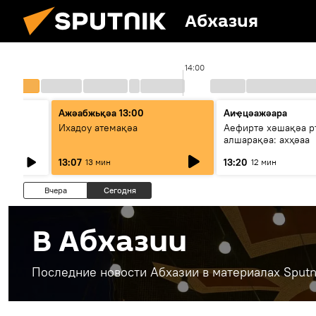
Абхазия
14:00
Ажәабжьқәа 13:00
Аиҿцәажәара
Ихадоу атемақәа
Аефиртә хәшақәа 
алшарақәа: ахҳәаа
13:07
13:20
13 мин
12 мин
Вчера
Сегодня
В Абхазии
Последние новости Абхазии в материалах Sputn