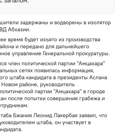
 с запалом.
ушители задержаны и водворены в изолятор
ВД Абхазии.
ее время будет изъято из производства
айона и передано для дальнейшего
нное управление Генеральной прокуратуры.
ся член политической партии "Амцахара"
иальных сетях появилась информация,
ого штаба кандидата в президенты Аслана
 Новом районе, руководитель
политической партии "Амцахара" в городе
ан после попытки совершения грабежа и
отрудникам.
таба Бжания Леонид Лакербая заявил, что
уководителем штаба, он участвует в
ндидата.