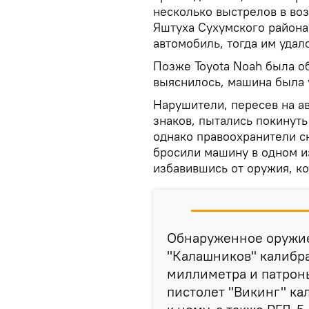
несколько выстрелов в во
Яштуха Сухумского района
автомобиль, тогда им удал
Позже Toyota Noah была о
выяснилось, машина была у
Нарушители, пересев на а
знаков, пытались покинут
однако правоохранители с
бросили машину в одном из
избавившись от оружия, к
Обнаруженное оружие
"Калашников" калибра
миллиметра и патроны
пистолет "Викинг" ка