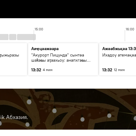
15:00
16:00
Аиҿцәажәара
Ажәабжьқәа 13:
рҭыжьразы
"Акурорт Пицунда" сынтәа
Ихадоу атемақә
шаҟаҩы аҭаахьоу: анапхгаҩы
ицәажәара
13:32
13:32
4 мин
12 мин
ik Абхазия.