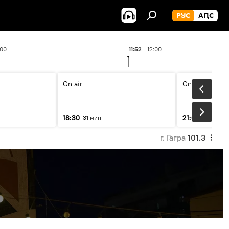
РУС
АԤС
:00
11:52
12:00
On air
On air
18:30
21:00
31 мин
31 мин
г. Гагра
101.3