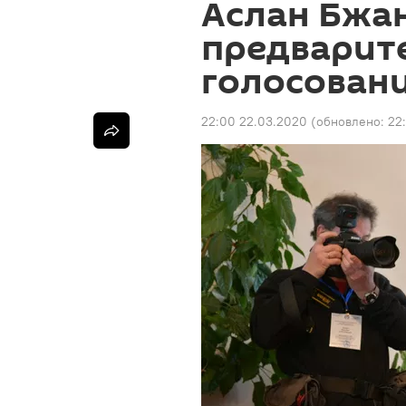
Аслан Бжа
предварит
голосовани
22:00 22.03.2020
(обновлено:
22