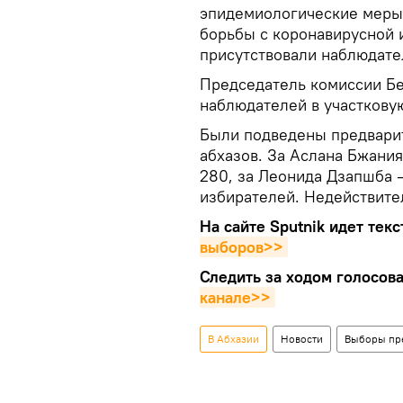
эпидемиологические меры
борьбы с коронавирусной и
присутствовали наблюдате
Председатель комиссии Бе
наблюдателей в участкову
Были подведены предвари
абхазов. За Аслана Бжания
280, за Леонида Дзапшба –
избирателей. Недействите
На сайте Sputnik идет тек
выборов>>
Следить за ходом голосов
канале>>
В Абхазии
Новости
Выборы пре