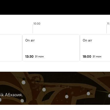
10:00
11
On air
On air
13:30
18:00
31 мин
31 мин
ik Абхазия.