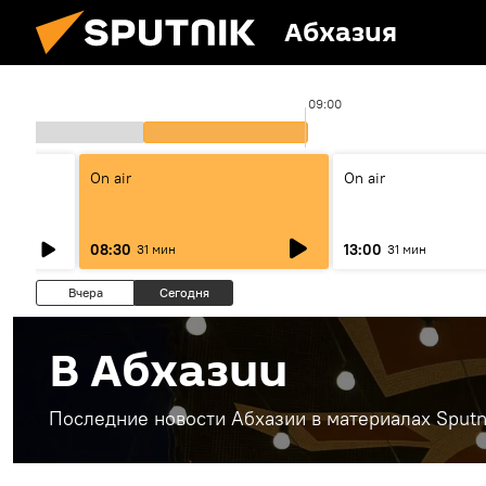
Абхазия
:00
09:00
On air
On air
08:30
13:00
31 мин
31 мин
Вчера
Сегодня
В Абхазии
Последние новости Абхазии в материалах Sputn