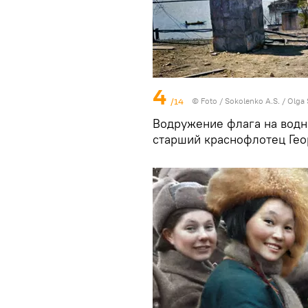
4
/14
© Foto /
Sokolenko A.S. / Olga
Водружение флага на водн
старший краснофлотец Геор