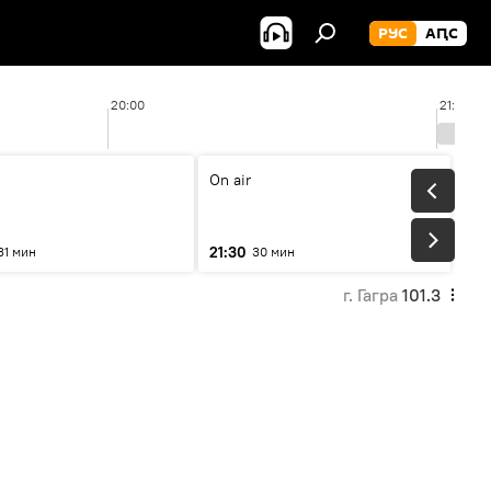
РУС
АԤС
20:00
21:00
On air
21:30
31 мин
30 мин
г. Гагра
101.3