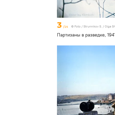
3
/14
© Foto /
Strunnikov S. / Olga S
Партизаны в разведке, 1941