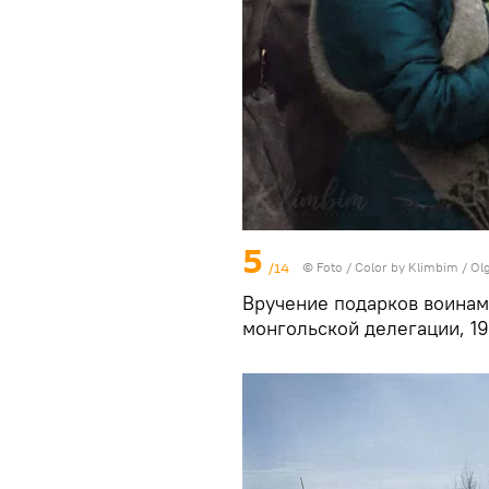
5
/14
© Foto / Color by Klimbim / Ol
Вручение подарков воинам
монгольской делегации, 19