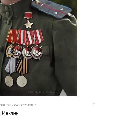
hirnina / Color by Klimbim
я Меклин.