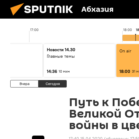
Абхазия
17:00
18:00
1
00
Новости 14.30
On air
ы
Главные темы
14:36
18:00
10 мин
31 
Вчера
Сегодня
Путь к Поб
Великой О
войны в цв
17:40 15.04.2020
(обновлено:
17:5