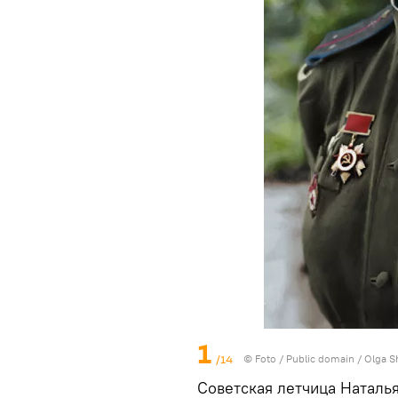
1
/14
© Foto /
Public domain / Olga S
Советская летчица Наталь