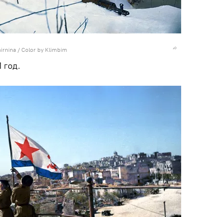
hirnina / Color by Klimbim
 год.