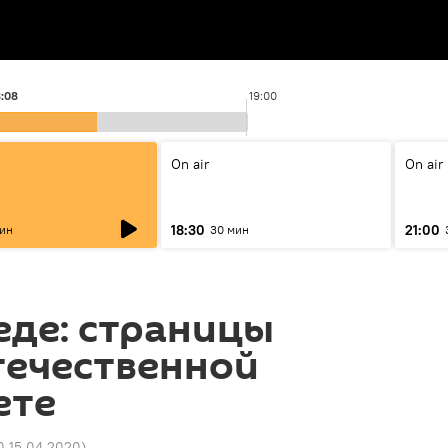
8:08
19:00
On air
On air
18:30
21:00
мин
30 мин
еде: страницы
течественной
ете
0 15.04.2020
)