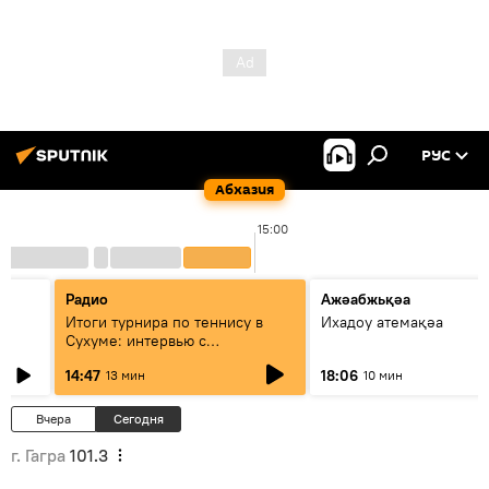
РУС
Абхазия
15:00
Радио
Ажәабжьқәа
Итоги турнира по теннису в
Ихадоу атемақәа
Сухуме: интервью с
президентом Федерации
14:47
18:06
13 мин
10 мин
Вчера
Сегодня
г. Гагра
101.3