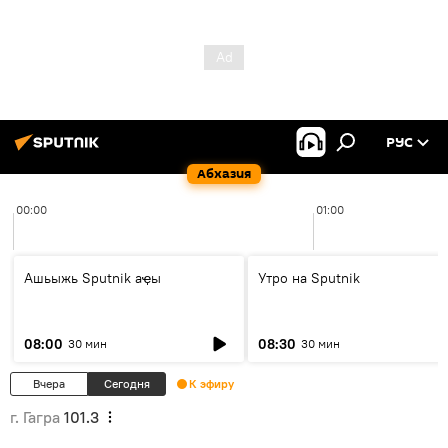
РУС
Абхазия
00:00
01:00
Ашьыжь Sputnik аҿы
Утро на Sputnik
08:00
08:30
30 мин
30 мин
Вчера
Сегодня
К эфиру
г. Гагра
101.3