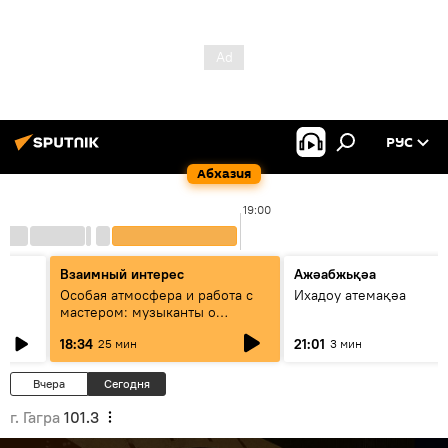
РУС
Абхазия
19:00
Взаимный интерес
Ажәабжьқәа
Особая атмосфера и работа с
Ихадоу атемақәа
мастером: музыканты о
фестивале Хиблы Герзмава
18:34
21:01
25 мин
3 мин
Вчера
Сегодня
г. Гагра
101.3