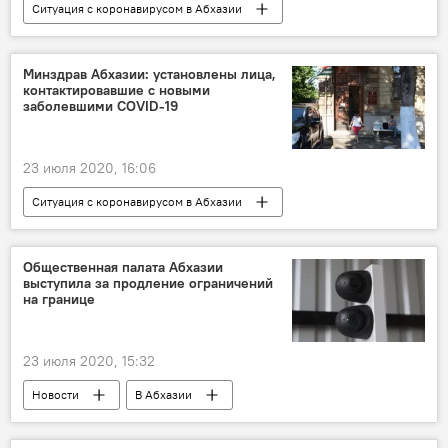
Ситуация с коронавирусом в Абхазии
В Абхазии
Новости
Коронавирус - 2021
Минздрав Абхазии: установлены лица,
контактировавшие с новыми
заболевшими СOVID-19
23 июля 2020, 16:06
Ситуация с коронавирусом в Абхазии
В Абхазии
Новости
Коронавирус - 2021
Общественная палата Абхазии
выступила за продление ограничений
на границе
23 июля 2020, 15:32
Новости
В Абхазии
Ситуация с коронавирусом в Абхазии