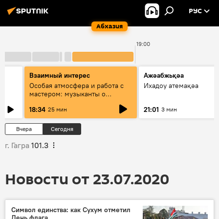
РУС
Абхазия
00
19:00
Взаимный интерес
Ажәабжьқәа
Особая атмосфера и работа с
Ихадоу атемақәа
мастером: музыканты о
фестивале Хиблы Герзмава
18:34
21:01
25 мин
3 мин
Вчера
Сегодня
г. Гагра
101.3
Новости от 23.07.2020
Символ единства: как Сухум отметил
День флага