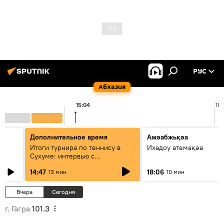
РУС
Абхазия
15:04
16:
Дополнительное время
Ажәабжьқәа
Итоги турнира по теннису в
Ихадоу атемақәа
Сухуме: интервью с
президентом Федерации
14:47
18:06
13 мин
10 мин
Вчера
Сегодня
г. Гагра
101.3