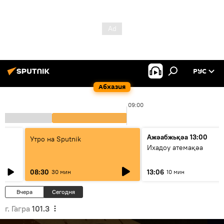
РУС
Абхазия
09:00
Ажәабжьқәа 13:00
Утро на Sputnik
Ихадоу атемақәа
08:30
13:06
30 мин
10 мин
Вчера
Сегодня
г. Гагра
101.3