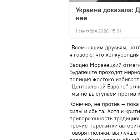
Украина доказала: 
нее
1 сентября 2020, 15:01
"Всем нашим друзьям, кото
я говорю, что конкуренция
Заодно Моравецкий отмети
Будапеште проходят мирно,
полиция жестоко избивает
"Центральной Европе" отли
"мы не выступаем против к
Конечно, не против — пока
силы и сбыта. Хотя и крит
приверженность традицио
прочие пережитки авторит
говорят поляки, вы лучше 
европейцам, грозит общий 