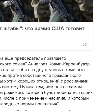
 штабы": что армия США готовит
ока еще председатель правящего
ского союза" Аннегрет Крамп-Карренбуаэр
 ставит себя на одну ступень с теми, кто
ие против собственного гражданского
 Мы хотим хороших отношений с россиянами,
 систему Путина тем, чем она на самом
ым режимом, который будет добиваться своих
м числе с применением насилия, и который
народные нормы поведения".