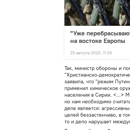
"Уже перебрасывают
на востоке Европы
25 августа 2020, 11:05
Так, министр обороны и п
"Христианско-демократиче
заявила, что "режим Путина
применил химическое оруж
населения в Сирии. <...>
но нам необходимо считать
деле является: агрессивн
целей беззастенчиво, в то
то и дело нарушает между