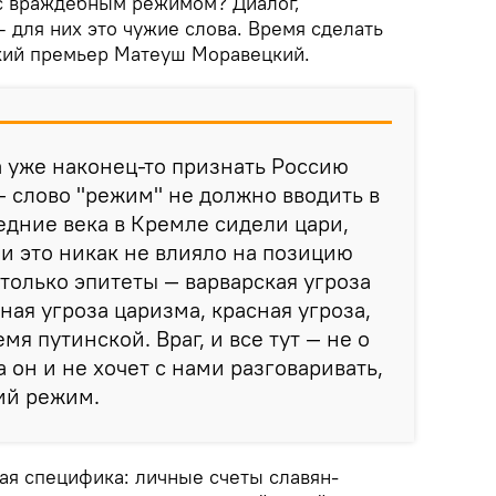
 с враждебным режимом? Диалог,
 для них это чужие слова. Время сделать
кий премьер Матеуш Моравецкий.
а уже наконец-то признать Россию
 слово "режим" не должно вводить в
едние века в Кремле сидели цари,
 и это никак не влияло на позицию
только эпитеты — варварская угроза
ная угроза царизма, красная угроза,
мя путинской. Враг, и все тут — не о
а он и не хочет с нами разговаривать,
ий режим.
ская специфика: личные счеты славян-