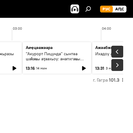
РУС
АԤС
03:00
04:00
Аиҿцәажәара
Ажәабжьқәа 13:30
ыжьразы
"Акурорт Пицунда" сынтәа
Ихадоу атемақәа
шаҟаҩы аҭаахьоу: анапхгаҩы
ицәажәара
13:16
13:31
14 мин
3 мин
г. Гагра
101.3