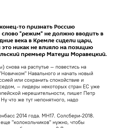
конец-то признать Россию
 слово "режим" не должно вводить в
дние века в Кремле сидели цари,
и это никак не влияло на позицию
ольский премьер Матеуш Моравецкий.
ы) снова на распутье — повестись на
"Новичком" Навального и начать новый
ссией или сохранить спокойствие и
седом, — лидеры некоторых стран ЕС уже
опейской нерешительности, пишет Петр
. Ну что же тут непонятного, надо
онбасс 2014 года. МH17. Солсбери-2018.
 еще "колокольчиков" нужно, чтобы