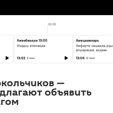
02:00
Ажәабжьқәа 13:00
Аиҿцәажәара
Ихадоу атемақәа
Аефиртә хәшақәа рҭ
алшарақәа: ахҳәаа
13:02
13:04
3 мин
12 мин
окольчиков —
едлагают объявить
агом