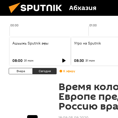
Абхазия
00:00
01:00
Ашьыжь Sputnik аҿы
Утро на Sputnik
08:00
08:30
31 мин
31 мин
Вчера
Сегодня
К эфиру
Время кол
Европе пр
Россию вр
18:09 05.09.2020