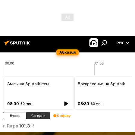
РУС
Абхазия
00:00
01:00
Амҽыша Sputnik аҿы
Воскресенье на Sputnik
08:00
08:30
30 мин
30 мин
Вчера
Сегодня
К эфиру
г. Гагра
101.3