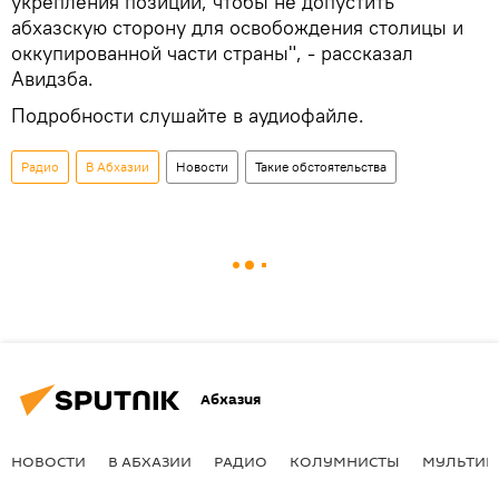
укрепления позиций, чтобы не допустить
абхазскую сторону для освобождения столицы и
оккупированной части страны", - рассказал
Авидзба.
Подробности слушайте в аудиофайле.
Радио
В Абхазии
Новости
Такие обстоятельства
Абхазия
НОВОСТИ
В АБХАЗИИ
РАДИО
КОЛУМНИСТЫ
МУЛЬТИМ