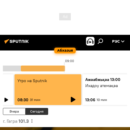
РУС
Абхазия
09:00
Ажәабжьқәа 13:00
Утро на Sputnik
Ихадоу атемақәа
08:30
13:06
31 мин
10 мин
Вчера
Сегодня
г. Гагра
101.3