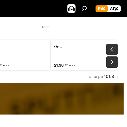
РУС
АԤС
17:00
17:
On air
21:30
31 мин
31 мин
г. Гагра
101.3