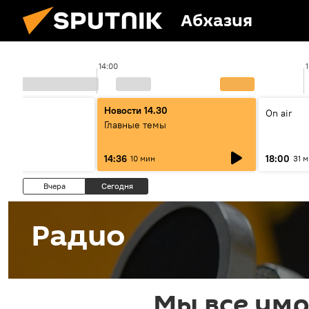
Абхазия
14:00
00
Новости 14.30
On air
ы
Главные темы
14:36
18:00
10 мин
31 
Вчера
Сегодня
Радио
Мы все умр