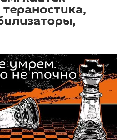
 тераностика,
билизаторы,