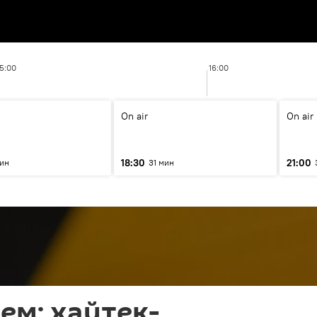
15:00
16:00
On air
On air
18:30
21:00
мин
31 мин
ем: хайтек-