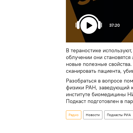
37:20
В тераностике используют
облучении они становятся 
новые полезные свойства.
сканировать пациента, уби
Разобраться в вопросе по
физики РАН, заведующий 
институте биомедицины 
Подкаст подготовлен в па
Радио
Новости
Подкасты РИА