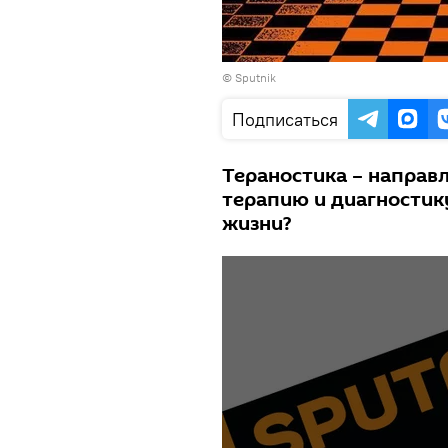
© Sputnik
Подписаться
Тераностика – напра
терапию и диагностик
жизни?