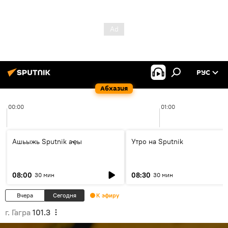
РУС
Абхазия
00:00
01:00
Ашьыжь Sputnik аҿы
Утро на Sputnik
08:00
08:30
30 мин
30 мин
Вчера
Сегодня
К эфиру
г. Гагра
101.3