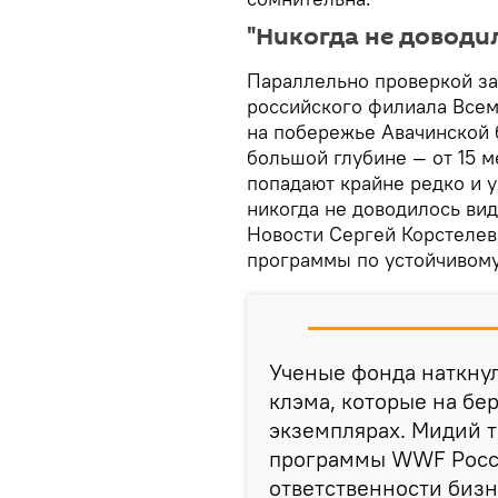
"Никогда не доводи
Параллельно проверкой з
российского филиала Все
на побережье Авачинской 
большой глубине — от 15 м
попадают крайне редко и у
никогда не доводилось ви
Новости Сергей Корстелев
программы по устойчивом
Ученые фонда наткну
клэма, которые на бе
экземплярах. Мидий т
программы WWF Росси
ответственности бизн