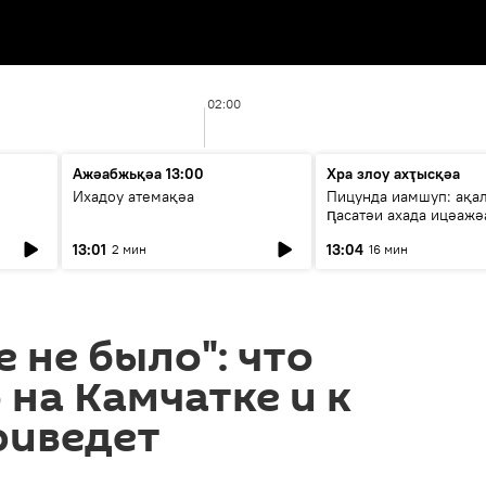
02:00
Ажәабжьқәа 13:00
Хра злоу ахҭысқәа
Ихадоу атемақәа
Пицунда иамшуп: ақа
ԥасатәи ахада ицәажә
13:01
13:04
2 мин
16 мин
е не было": что
на Камчатке и к
риведет