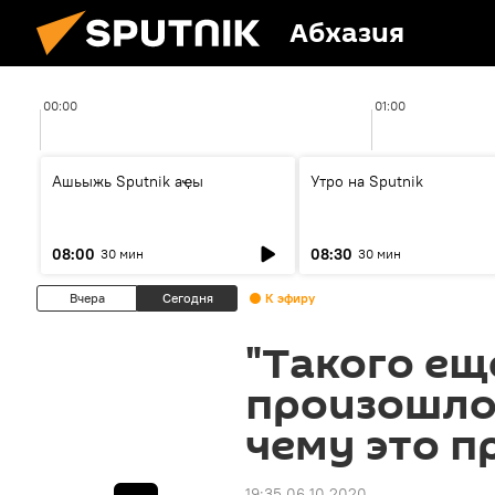
Абхазия
00:00
01:00
Ашьыжь Sputnik аҿы
Утро на Sputnik
08:00
08:30
30 мин
30 мин
Вчера
Сегодня
К эфиру
"Такого ещ
произошло 
чему это п
19:35 06.10.2020