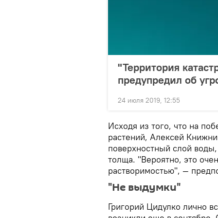
"Территория катаст
предупредил об угр
24 июля 2019, 12:55
Исходя из того, что на п
растений, Алексей Книжни
поверхностный слой воды, 
толща. "Вероятно, это оче
растворимостью", — предпо
"Не выдумки"
Григорий Цидулко лично в
возникли еще в сентябре. 