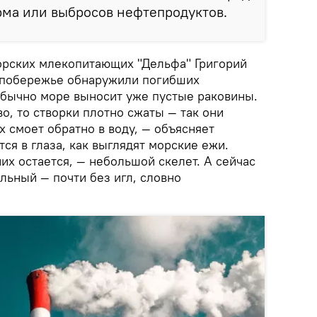
рма или выбросов нефтепродуктов.
орских млекопитающих "Дельфа" Григорий
а побережье обнаружили погибших
бычно море выносит уже пустые раковины.
о, то створки плотно сжаты — так они
х смоет обратно в воду, — объясняет
тся в глаза, как выглядят морские ежи.
них остается, — небольшой скелет. А сейчас
льный — почти без игл, словно