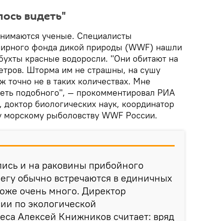
лось видеть"
анимаются ученые. Специалисты
мирного фонда дикой природы (WWF) нашли
бухты красные водоросли. "Они обитают на
етров. Шторма им не страшны, на сушу
ж точно не в таких количествах. Мне
деть подобного", — прокомментировал РИА
, доктор биологических наук, координатор
у морскому рыболовству WWF России.
лись и на раковины прибойного
регу обычно встречаются в единичных
оже очень много. Директор
и по экологической
еса Алексей Книжников считает: вряд