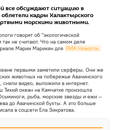
ей все обсуждают ситуацию в
ь облетели кадры Халактырского
мертвыми морскими животными.
логи говорят об "экологической
 так не считают. Что на самом деле
ериале Марии Марикян для
РИА Новости.
кеане первыми заметили серферы. Они же
ских животных на побережье Авачинского
 сняли видео, выложили в интернет.
аш Тихий океан на Камчатке произошла
 Осьминоги, рыба, морские звезды и ежи —
ева до Авачинской бухты. А это больше
исала в соцсети Ела Зикратова.