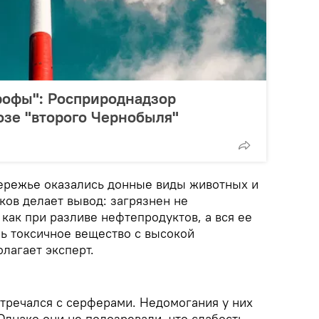
рофы": Росприроднадзор
озе "второго Чернобыля"
обережье оказались донные виды животных и
ков делает вывод: загрязнен не
как при разливе нефтепродуктов, а вся ее
нь токсичное вещество с высокой
лагает эксперт.
стречался с серферами. Недомогания у них
Однако они не подозревали, что слабость,