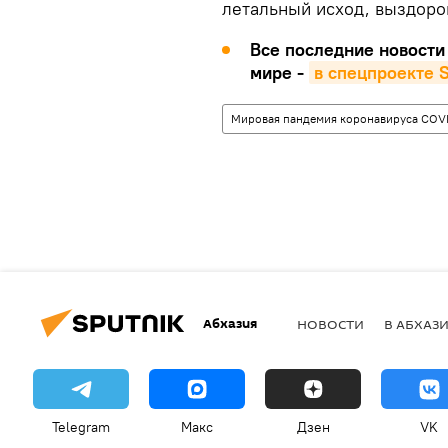
летальный исход, выздоров
Все последние новости 
мире -
в спецпроекте S
Мировая пандемия коронавируса COVI
Абхазия
НОВОСТИ
В АБХАЗ
Telegram
Макс
Дзен
VK