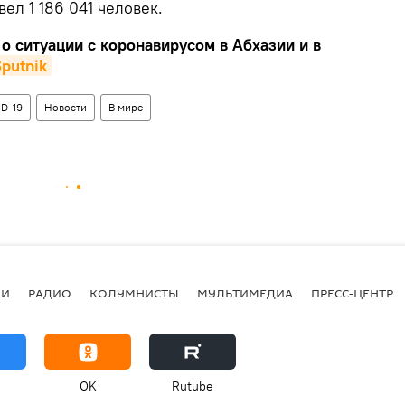
ел 1 186 041 человек.
о ситуации с коронавирусом в Абхазии и в
putnik
D-19
Новости
В мире
ИИ
РАДИО
КОЛУМНИСТЫ
МУЛЬТИМЕДИА
ПРЕСС-ЦЕНТР
OK
Rutube