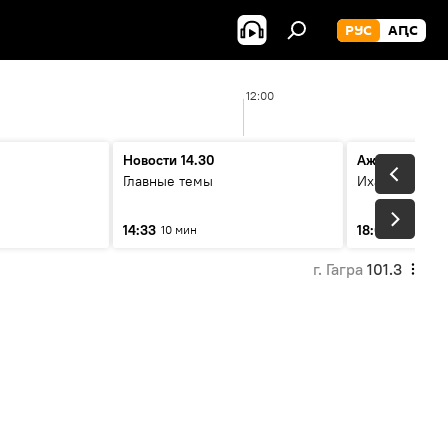
РУС
АԤС
12:00
Новости 14.30
Ажәабжьқәа
Главные темы
Ихадоу атема
14:33
18:06
10 мин
10 мин
г. Гагра
101.3