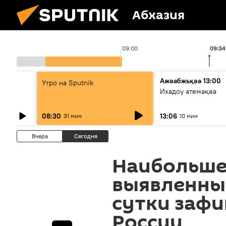
Абхазия
09:00
09:34
Ажәабжьқәа 13:00
Утро на Sputnik
Ихадоу атемақәа
08:30
13:06
31 мин
10 мин
Вчера
Сегодня
Наибольше
выявленных
сутки зафи
России