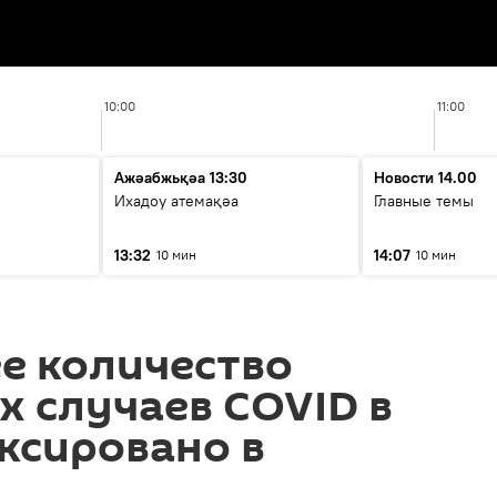
10:00
11:00
Ажәабжьқәа 13:30
Новости 14.00
Ихадоу атемақәа
Главные темы
13:32
14:07
10 мин
10 мин
е количество
 случаев COVID в
ксировано в