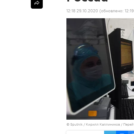
12:18 29.10.2020
(обновлено:
12:1
© Sputnik / Кирилл Каллиников
/
Перей