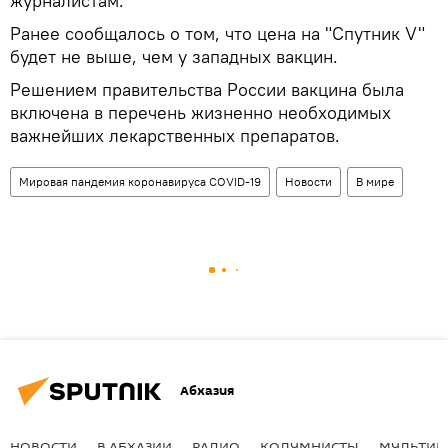
журналистам.
Ранее сообщалось о том, что цена на "Спутник V"
будет не выше, чем у западных вакцин.
Решением правительства России вакцина была
включена в перечень жизненно необходимых
важнейших лекарственных препаратов.
Мировая пандемия коронавируса COVID-19
Новости
В мире
Абхазия
НОВОСТИ
В АБХАЗИИ
РАДИО
КОЛУМНИСТЫ
МУЛЬТИМ