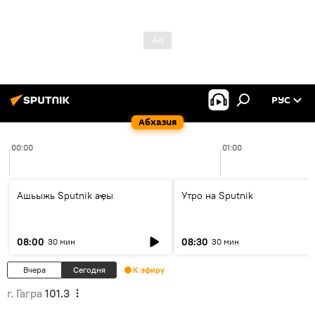
РУС
Абхазия
00:00
01:00
Ашьыжь Sputnik аҿы
Утро на Sputnik
08:00
08:30
30 мин
30 мин
Вчера
Сегодня
К эфиру
г. Гагра
101.3