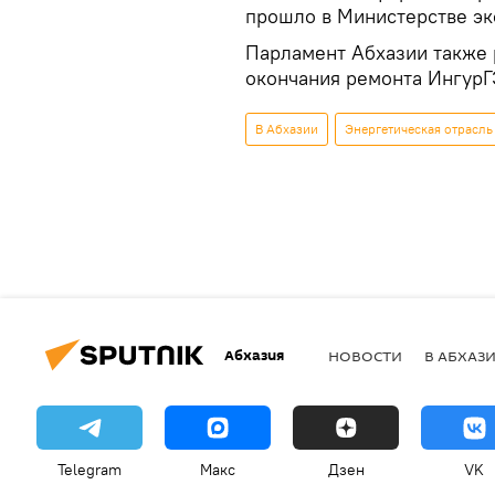
прошло в Министерстве эк
Парламент Абхазии также 
окончания ремонта ИнгурГ
В Абхазии
Энергетическая отрасль
Абхазия
НОВОСТИ
В АБХАЗ
Telegram
Макс
Дзен
VK