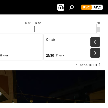
РУС
АԤС
17:00
17:08
18:00
On air
21:30
31 мин
31 мин
г. Гагра
101.3