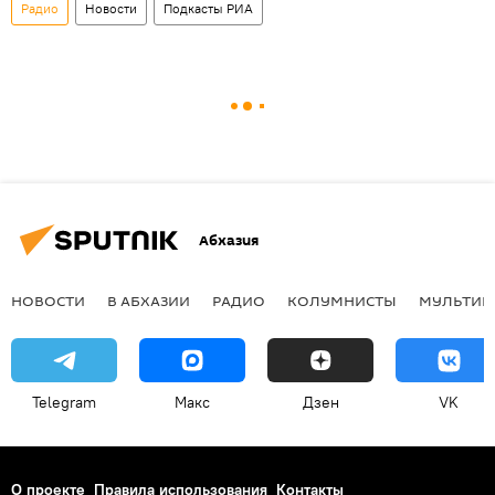
Радио
Новости
Подкасты РИА
Абхазия
НОВОСТИ
В АБХАЗИИ
РАДИО
КОЛУМНИСТЫ
МУЛЬТИМ
Telegram
Макс
Дзен
VK
О проекте
Правила использования
Контакты