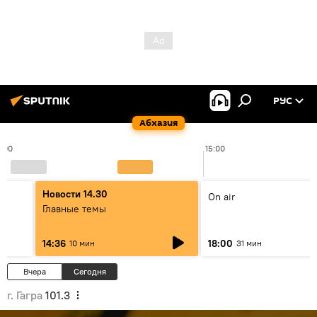
РУС
Абхазия
4:00
15:00
Новости 14.30
On air
Главные темы
14:36
18:00
10 мин
31 мин
Вчера
Сегодня
г. Гагра
101.3