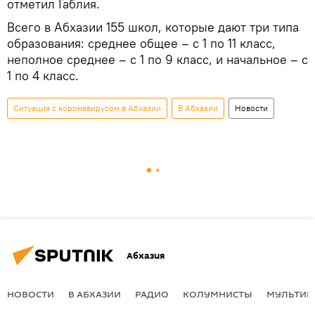
отметил Габлия.
Всего в Абхазии 155 школ, которые дают три типа
образования: среднее общее – с 1 по 11 класс,
неполное среднее – с 1 по 9 класс, и начальное – с
1 по 4 класс.
Ситуация с коронавирусом в Абхазии
В Абхазии
Новости
Абхазия
НОВОСТИ
В АБХАЗИИ
РАДИО
КОЛУМНИСТЫ
МУЛЬТИМ