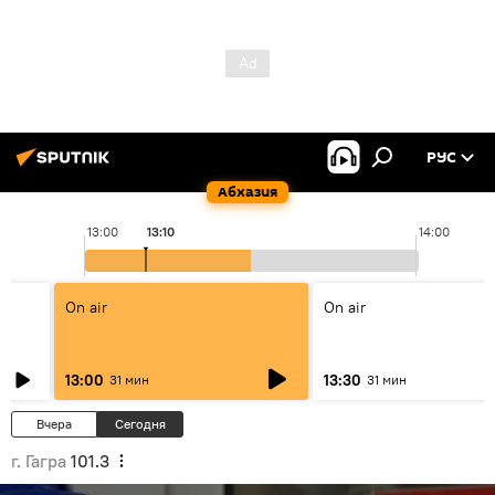
РУС
Абхазия
13:00
13:10
14:00
On air
On air
13:00
13:30
31 мин
31 мин
Вчера
Сегодня
г. Гагра
101.3