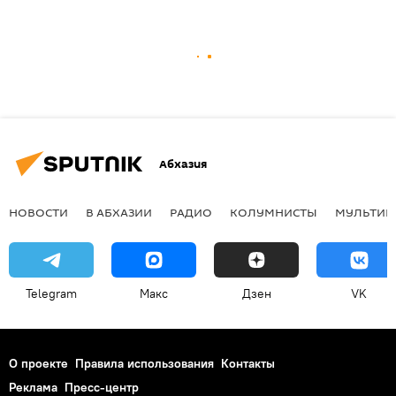
Абхазия
НОВОСТИ
В АБХАЗИИ
РАДИО
КОЛУМНИСТЫ
МУЛЬТИМ
Telegram
Макс
Дзен
VK
О проекте
Правила использования
Контакты
Реклама
Пресс-центр