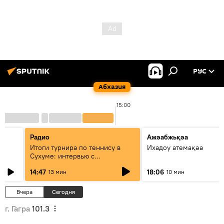
РУС
Абхазия
15:00
Радио
Ажәабжьқәа
Итоги турнира по теннису в
Ихадоу атемақәа
Сухуме: интервью с
президентом Федерации
14:47
18:06
13 мин
10 мин
Вчера
Сегодня
г. Гагра
101.3