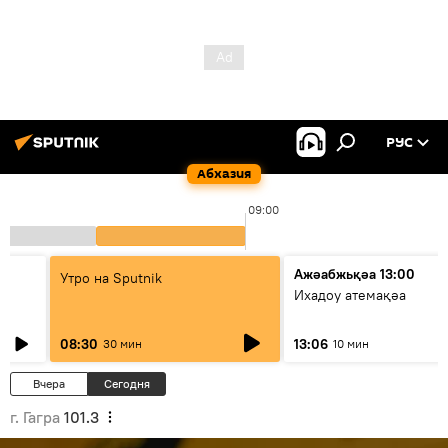
РУС
Абхазия
09:00
Ажәабжьқәа 13:00
Утро на Sputnik
Ихадоу атемақәа
08:30
13:06
30 мин
10 мин
Вчера
Сегодня
г. Гагра
101.3