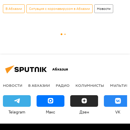
В Абхазии
Ситуация с коронавирусом в Абхазии
Новости
Абхазия
НОВОСТИ
В АБХАЗИИ
РАДИО
КОЛУМНИСТЫ
МУЛЬТИМ
Telegram
Макс
Дзен
VK