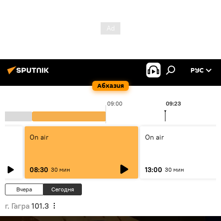
РУС
Абхазия
09:00
09:23
On air
On air
08:30
13:00
30 мин
30 мин
Вчера
Сегодня
г. Гагра
101.3