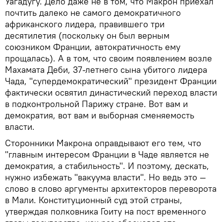
Уагадугу. Дело даже не в том, что Макрон приехал
почтить далеко не самого демократичного
африканского лидера, правившего три
десятилетия (поскольку он был верным
союзником Франции, автократичность ему
прощалась). А в том, что своим появлением возле
Махамата Деби, 37-летнего сына убитого лидера
Чада, "супердемократический" президент Франции
фактически освятил династический переход власти
в подконтрольной Парижу стране. Вот вам и
демократия, вот вам и выборная сменяемость
власти.
Сторонники Макрона оправдывают его тем, что
"главным интересом Франции в Чаде является не
демократия, а стабильность". И поэтому, дескать,
нужно избежать "вакуума власти". Но ведь это —
слово в слово аргументы архитекторов переворота
в Мали. Конституционный суд этой страны,
утверждая полковника Гоиту на пост временного