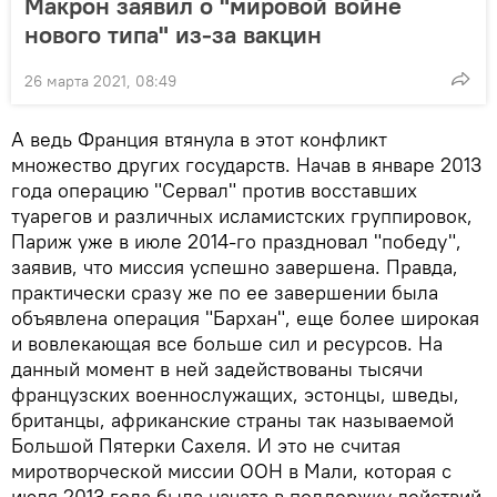
Макрон заявил о "мировой войне
нового типа" из-за вакцин
26 марта 2021, 08:49
А ведь Франция втянула в этот конфликт
множество других государств. Начав в январе 2013
года операцию "Сервал" против восставших
туарегов и различных исламистских группировок,
Париж уже в июле 2014-го праздновал "победу",
заявив, что миссия успешно завершена. Правда,
практически сразу же по ее завершении была
объявлена операция "Бархан", еще более широкая
и вовлекающая все больше сил и ресурсов. На
данный момент в ней задействованы тысячи
французских военнослужащих, эстонцы, шведы,
британцы, африканские страны так называемой
Большой Пятерки Сахеля. И это не считая
миротворческой миссии ООН в Мали, которая с
июля 2013 года была начата в поддержку действий