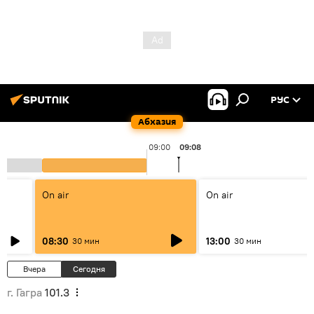
РУС
Абхазия
09:00
09:08
On air
On air
08:30
13:00
30 мин
30 мин
Вчера
Сегодня
г. Гагра
101.3