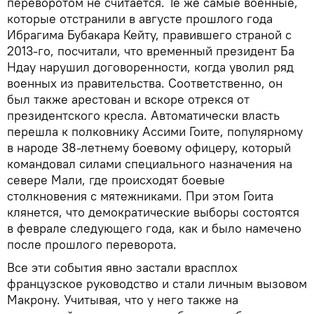
переворотом не считается. Те же самые военные,
которые отстранили в августе прошлого года
Ибрагима Бубакара Кейту, правившего страной с
2013-го, посчитали, что временный президент Ба
Ндау нарушил договоренности, когда уволил ряд
военных из правительства. Соответственно, он
был также арестован и вскоре отрекся от
президентского кресла. Автоматически власть
перешла к полковнику Ассими Гоите, популярному
в народе 38-летнему боевому офицеру, который
командовал силами специального назначения на
севере Мали, где происходят боевые
столкновения с мятежниками. При этом Гоита
клянется, что демократические выборы состоятся
в феврале следующего года, как и было намечено
после прошлого переворота.
Все эти события явно застали врасплох
французское руководство и стали личным вызовом
Макрону. Учитывая, что у него также на