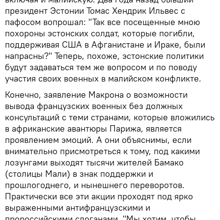
президент Эстонии Томас Хендрик Ильвес с
пафосом вопрошал: "Так все посещенные мною
похороны эстонских солдат, которые погибли,
поддерживая США в Афганистане и Ираке, были
напрасны?" Теперь, похоже, эстонские политики
будут задаваться тем же вопросом и по поводу
участия своих военных в малийском конфликте.
Конечно, заявление Макрона о возможности
вывода французских военных без должных
консультаций с теми странами, которые вложились
в африканские авантюры Парижа, является
проявлением эмоций. А они объяснимы, если
внимательно присмотреться к тому, под какими
лозунгами выходят тысячи жителей Бамако
(столицы Мали) в знак поддержки и
прошлогоднего, и нынешнего переворотов.
Практически все эти акции проходят под ярко
выраженными антифранцузскими и
пророссийскими слоганами. "Мы хотим, чтобы