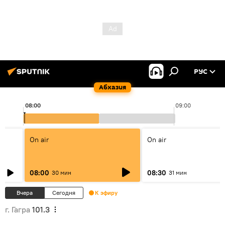
РУС
Абхазия
08:00
09:00
On air
On air
08:00
08:30
30 мин
31 мин
Вчера
Сегодня
К эфиру
г. Гагра
101.3