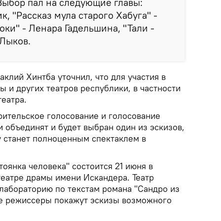
Выбор пал на следующие главы:
к, "Рассказ мула старого Хабуга" -
ки" - Ленара Гадельшина, "Тали -
 Лыков.
клий Хинтба уточнил, что для участия в
 и других театров республики, в частности
еатра.
рительское голосование и голосование
и объединят и будет выбран один из эскизов,
 станет полноценным спектаклем в
тоянка человека" состоится 21 июня в
театре драмы имени Искандера. Театр
лабораторию по текстам романа "Сандро из
е режиссеры покажут эскизы возможного