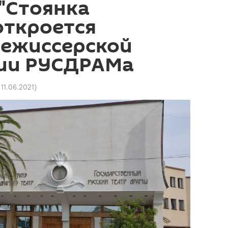
"Стоянка
откроется
режиссерской
ии РУСДРАМа
 11.06.2021
)