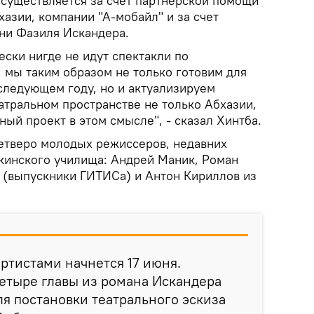
существляется за счет партнерской помощи
азии, компании "А-мобайл" и за счет
ени Фазиля Искандера.
ески нигде не идут спектакли по
 мы таким образом не только готовим для
 следующем году, но и актуализируем
атральном пространстве не только Абхазии,
ный проект в этом смысле", - сказал Хинтба.
етверо молодых режиссеров, недавних
кинского училища: Андрей Маник, Роман
 (выпускники ГИТИСа) и Антон Кириллов из
артистами начнется 17 июня.
етыре главы из романа Искандера
ля постановки театрального эскиза