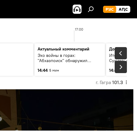
РУС
АԤС
17:00
Актуальный комментарий
Дополнитель
Эхо войны в горах:
Итоги турнира
"Абхазпоиск" обнаружил
Сухуме: инте
неучтенные воинские
президентом
14:44
14:49
5 мин
13 мин
захоронения в Псху
г. Гагра
101.3