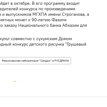
йдет в октябре. В его программу входит
едителей конкурса по произведениям
в и выпускников МГХПА имени Строганова, а
амятных монет к 90-летию Фазиля
о заказу Национального банка Абхазии для
нкульт совместно с сухумским Домом
дный конкурс детского рисунка "Грушевый
Режиссерская лаборатория "Сандро" в РУСДРАМе