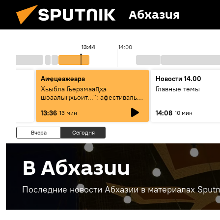
Абхазия
13:44
14:00
Аиҿцәажәара
Новости 14.00
тә
Хьыбла Гьерзмааԥҳа
Главные темы
т:
шәаалыԥхьоит...": афестиваль
аҵакы ҳалацәажәоит
13:36
14:08
13 мин
10 мин
Вчера
Сегодня
В Абхазии
Последние новости Абхазии в материалах Sputn