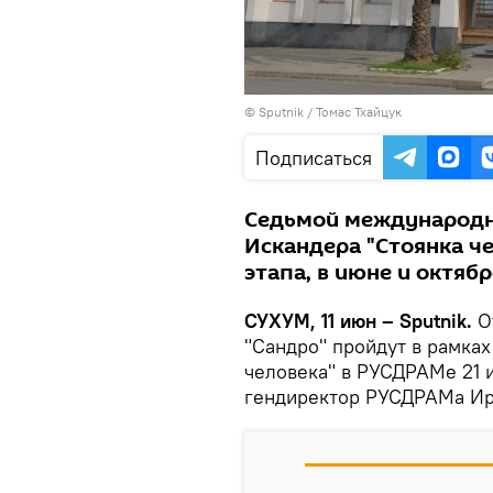
© Sputnik / Томас Тхайцук
Подписаться
Седьмой международн
Искандера "Стоянка че
этапа, в июне и октябр
СУХУМ, 11 июн – Sputnik.
О
"Сандро" пройдут в рамка
человека" в РУСДРАМе 21 и
гендиректор РУСДРАМа Ир