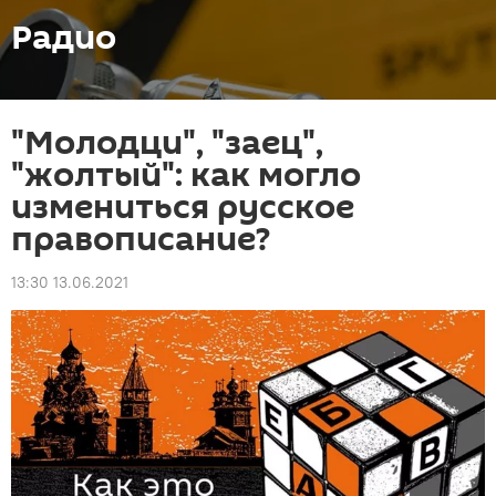
Радио
"Молодци", "заец",
"жолтый": как могло
измениться русское
правописание?
13:30 13.06.2021