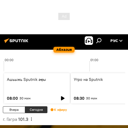
РУС
Абхазия
00:00
01:00
Ашьыжь Sputnik аҿы
Утро на Sputnik
08:00
08:30
30 мин
30 мин
Вчера
Сегодня
К эфиру
г. Гагра
101.3