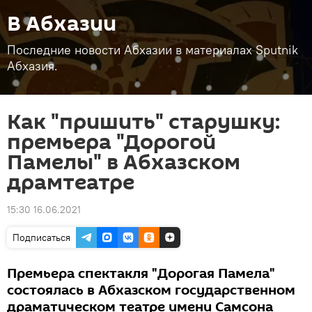
В Абхазии
Последние новости Абхазии в материалах Sputnik
Абхазия.
Как "пришить" старушку:
премьера "Дорогой
Памелы" в Абхазском
драмтеатре
15:30 16.06.2021
Подписаться
Премьера спектакля "Дорогая Памела"
состоялась в Абхазском государственном
драматическом театре имени Самсона