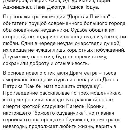
Джикирба, Лаврик Ахба, Адгур Малия, Гарри
Аджинджал, Лана Джопуа, Гудиса Тодуа.
Персонажи трагикомедии "Дорогая Памела" –
обитатели трущоб современного большого города,
обыкновенные неудачники. Судьба обошла их
стороной, не подарив ни наследства, ни успеха, ни
любви. Одни в череде неудач очерствели душой,
их сердца не чужды лишь корыстных побуждений.
Другие же, напротив, будто вопреки всему,
сохранили доброту и отзывчивость.
В основе нового спектакля Драмтеатра - пьеса
американского драматурга и сценариста Джона
Патрика "Как бы нам пришить старушку".
Произведение рассказывает о трех мошенниках,
которые решили завладеть страховкой после
смерти кроткой старушки Памелы Кронки,
настоящего "божьего одуванчика", но главная
героиня готова прощать обидчиков, несмотря на
невзгоды, продолжает любить жизнь, верить в