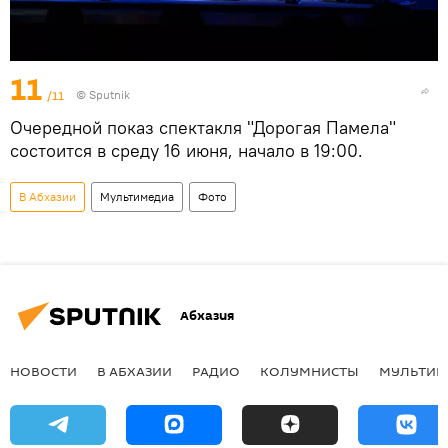
11
/11
© Sputnik
Очередной показ спектакля "Дорогая Памела"
состоится в среду 16 июня, начало в 19:00.
В Абхазии
Мультимедиа
Фото
Абхазия
НОВОСТИ
В АБХАЗИИ
РАДИО
КОЛУМНИСТЫ
МУЛЬТИМ