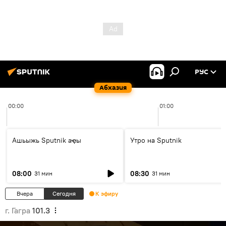
РУС
Абхазия
00:00
01:00
Ашьыжь Sputnik аҿы
Утро на Sputnik
08:00
08:30
31 мин
31 мин
Вчера
Сегодня
К эфиру
г. Гагра
101.3