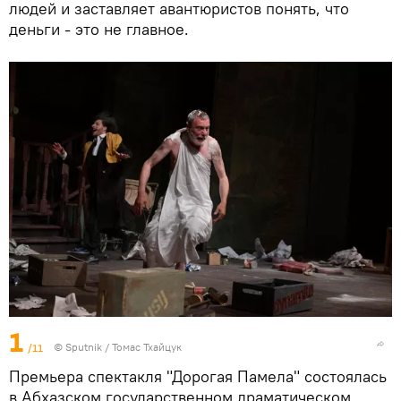
людей и заставляет авантюристов понять, что
деньги - это не главное.
1
/11
© Sputnik / Томас Тхайцук
Премьера спектакля "Дорогая Памела" состоялась
в Абхазском государственном драматическом