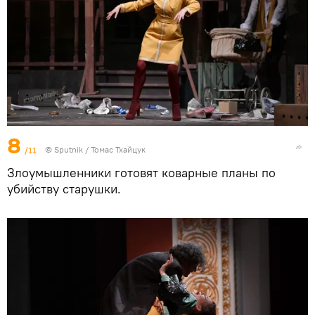
8
/11
© Sputnik / Томас Тхайцук
Злоумышленники готовят коварные планы по
убийству старушки.