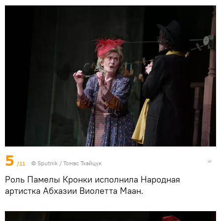
5
/11
© Sputnik / Томас Тхайцук
Роль Памелы Кронки исполнила Народная
артистка Абхазии Виолетта Маан.