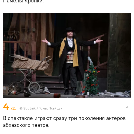
Памелы Кронки.
4
/11
© Sputnik / Томас Тхайцук
В спектакле играют сразу три поколения актеров
абхазского театра.