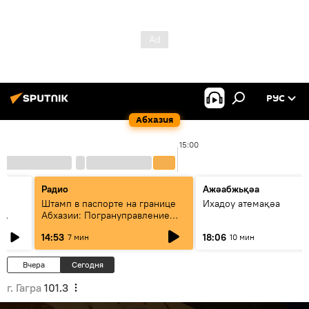
РУС
Абхазия
15:00
Радио
Ажәабжьқәа
Штамп в паспорте на границе
Ихадоу атемақәа
Абхазии: Погрануправление
СГБ разъяснило правила для
14:53
18:06
7 мин
10 мин
туристов
Вчера
Сегодня
г. Гагра
101.3