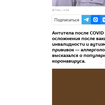
© Foto /
m24
Подписаться
Антитела после COVID
осложнения после вак
инвалидности и аутиз
прививок ― аллергол
высказался о популярн
коронавируса.