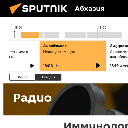
Абхазия
18:01
19:00
Ажәабжьқәа
Аиҿцәаж
ра по теннису в
Ихадоу атемақәа
Ахәшәтәр
ервью с
ахаҭабзиа
м Федерации
ақыҭанха
18:06
18:19
13 мин
3 ми
ицәажәа
Вчера
Сегодня
Радио
Иммунолог