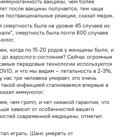
 иммуногенность вакцины, чем более
тет после вакцины получается, тем чаще
е поствакцинальные реакции, сказал медик.
я смертность была на уровне 45 случаев из
ожали", смертность была почти 800 случаев
нолог.
век, когда по 15-20 родов у женщины было, и
о до взрослого состояния? Сейчас огромные
 самые передовые технологии используются
OVID, и что мы видим – летальность в 2-3%,
у нас три человека умирает, это очень
с такой инфекцией сталкиваемся впервые в
казал иммунолог.
ее, чем грипп, и нет никакой гарантии, что
льше зависит от особенностей вашего
ностей современной медицины, отметил
стал играть. Шанс умереть от