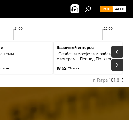
РУС
АԤС
21:00
22:00
ти
Взаимный интерес
ые темы
"Особая атмосфера и работа с
мастером": Леонид Поляков и
Никита Власов о фестивале
18:52
5 мин
25 мин
Хиблы Герзмава
г. Гагра
101.3