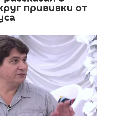
круг прививки от
уса