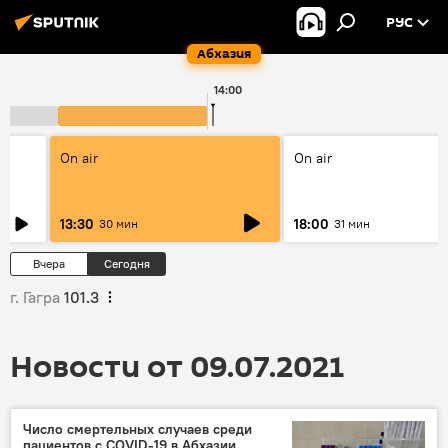
РУС
Абхазия
14:00
On air
On air
13:30
18:00
30 мин
31 мин
Вчера
Сегодня
г. Гагра
101.3
Новости от 09.07.2021
Число смертельных случаев среди
пациентов с COVID-19 в Абхазии