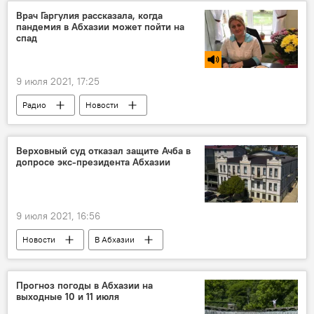
Врач Гаргулия рассказала, когда
пандемия в Абхазии может пойти на
спад
9 июля 2021, 17:25
Радио
Новости
Коронавирус в Абхазии: экономика и социальная сфера
Ситуация с коронавирусом в Абхазии
Верховный суд отказал защите Ачба в
допросе экс-президента Абхазии
9 июля 2021, 16:56
Новости
В Абхазии
Прогноз погоды в Абхазии на
выходные 10 и 11 июля