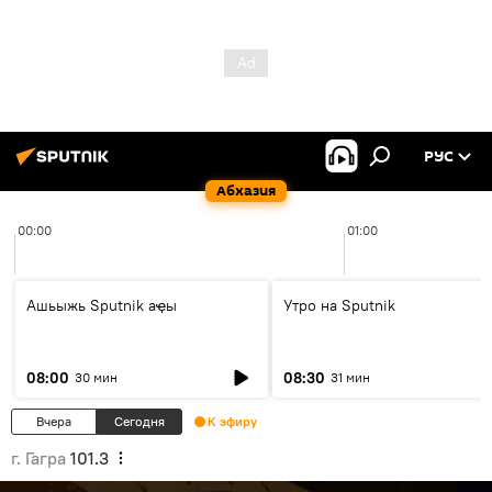
РУС
Абхазия
00:00
01:00
Ашьыжь Sputnik аҿы
Утро на Sputnik
08:00
08:30
30 мин
31 мин
Вчера
Сегодня
К эфиру
г. Гагра
101.3