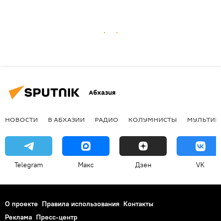
Абхазия
НОВОСТИ
В АБХАЗИИ
РАДИО
КОЛУМНИСТЫ
МУЛЬТИМ
Telegram
Макс
Дзен
VK
О проекте
Правила использования
Контакты
Реклама
Пресс-центр