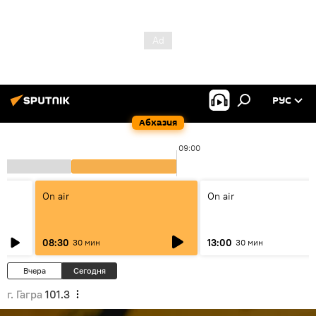
РУС
Абхазия
09:00
On air
On air
08:30
13:00
30 мин
30 мин
Вчера
Сегодня
г. Гагра
101.3