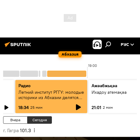
РУС
Абхазия
00
19:00
Радио
Ажәабжьқәа
Летний институт РГГУ: молодые
Ихадоу атемақәа
историки из Абхазии делятся
итогами проекта
18:34
21:01
25 мин
2 мин
Вчера
Сегодня
г. Гагра
101.3