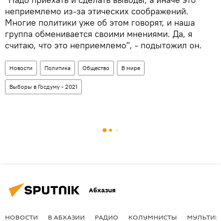
неприемлемо из-за этических соображений.
Многие политики уже об этом говорят, и наша
группа обменивается своими мнениями. Да, я
считаю, что это неприемлемо", - подытожил он.
Новости
Политика
Общество
В мире
Выборы в Госдуму - 2021
Абхазия
НОВОСТИ
В АБХАЗИИ
РАДИО
КОЛУМНИСТЫ
МУЛЬТИМ