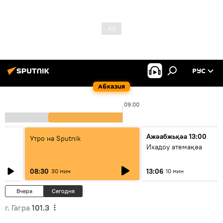
РУС
Абхазия
09:00
Ажәабжьқәа 13:00
Утро на Sputnik
Ихадоу атемақәа
08:30
13:06
30 мин
10 мин
Вчера
Сегодня
г. Гагра
101.3