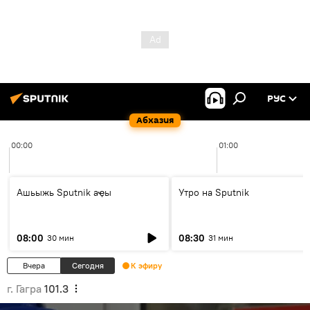
РУС
Абхазия
00:00
01:00
Ашьыжь Sputnik аҿы
Утро на Sputnik
08:00
08:30
30 мин
31 мин
Вчера
Сегодня
К эфиру
г. Гагра
101.3