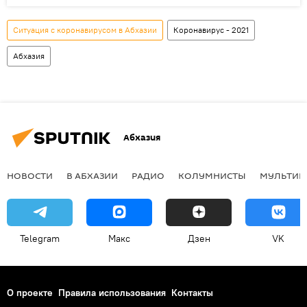
Ситуация с коронавирусом в Абхазии
Коронавирус - 2021
Абхазия
Абхазия
НОВОСТИ
В АБХАЗИИ
РАДИО
КОЛУМНИСТЫ
МУЛЬТИМ
Telegram
Макс
Дзен
VK
О проекте
Правила использования
Контакты