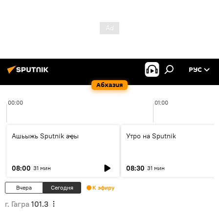
РУС
Абхазия
00:00
01:00
Ашьыжь Sputnik аҿы
Утро на Sputnik
08:00
08:30
31 мин
31 мин
Вчера
Сегодня
К эфиру
г. Гагра
101.3