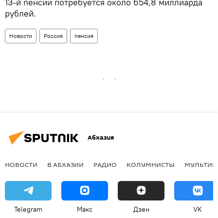
13-й пенсии потребуется около 654,8 миллиарда
рублей.
Новости
Россия
пенсия
Абхазия
НОВОСТИ
В АБХАЗИИ
РАДИО
КОЛУМНИСТЫ
МУЛЬТИМ
Telegram
Макс
Дзен
VK