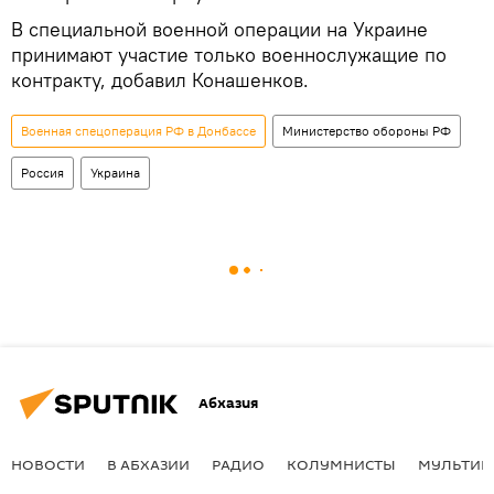
В специальной военной операции на Украине
принимают участие только военнослужащие по
контракту, добавил Конашенков.
Военная спецоперация РФ в Донбассе
Министерство обороны РФ
Россия
Украина
Абхазия
НОВОСТИ
В АБХАЗИИ
РАДИО
КОЛУМНИСТЫ
МУЛЬТИМ