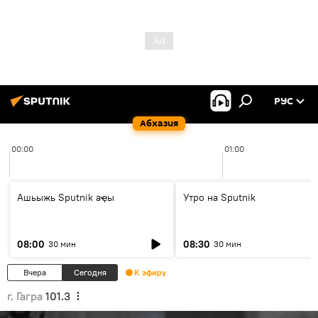
РУС
Абхазия
00:00
01:00
Ашьыжь Sputnik аҿы
Утро на Sputnik
08:00
08:30
30 мин
30 мин
Вчера
Сегодня
К эфиру
г. Гагра
101.3