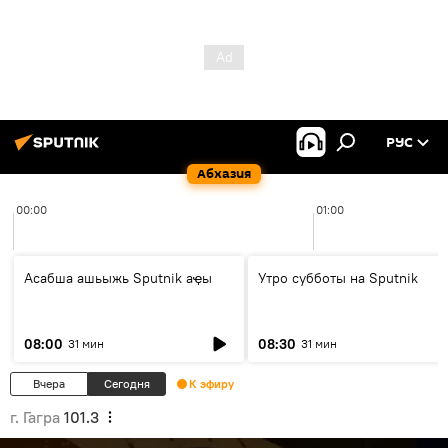
РУС
Абхазия
00:00
01:00
Асабша ашьыжь Sputnik аҿы
Утро субботы на Sputnik
08:00
08:30
31 мин
31 мин
Вчера
Сегодня
К эфиру
г. Гагра
101.3