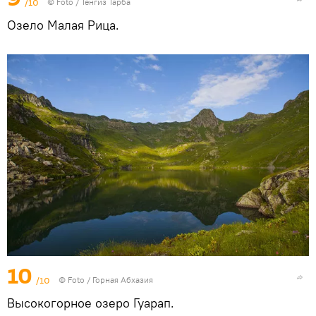
/10
© Foto / Тенгиз Тарба
Озело Малая Рица.
10
/10
© Foto /
Горная Абхазия
Высокогорное озеро Гуарап.