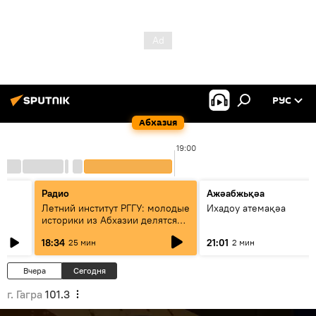
РУС
Абхазия
19:00
Радио
Ажәабжьқәа
Летний институт РГГУ: молодые
Ихадоу атемақәа
историки из Абхазии делятся
итогами проекта
18:34
21:01
25 мин
2 мин
Вчера
Сегодня
г. Гагра
101.3