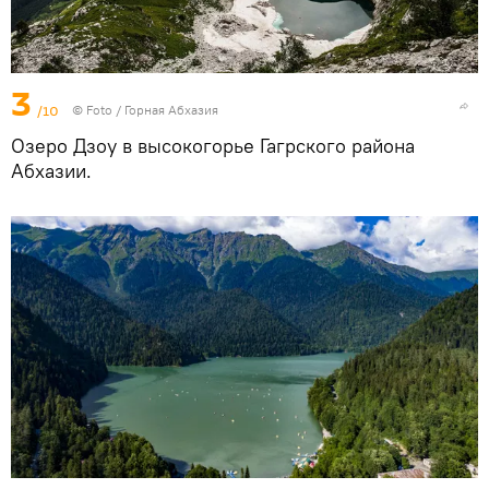
3
/10
© Foto /
Горная Абхазия
Озеро Дзоу в высокогорье Гагрского района
Абхазии.