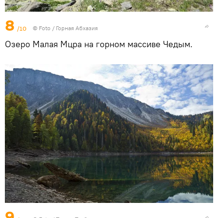
8
/10
© Foto /
Горная Абхазия
Озеро Малая Мцра на горном массиве Чедым.
9