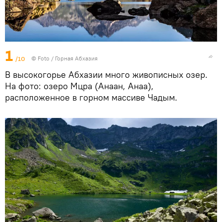
1
/10
© Foto /
Горная Абхазия
В высокогорье Абхазии много живописных озер.
На фото: озеро Мцра (Анаан, Анаа),
расположенное в горном массиве Чадым.