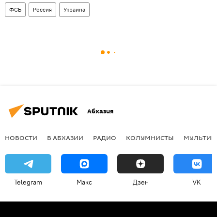
ФСБ
Россия
Украина
Абхазия
НОВОСТИ
В АБХАЗИИ
РАДИО
КОЛУМНИСТЫ
МУЛЬТИМ
Telegram
Макс
Дзен
VK