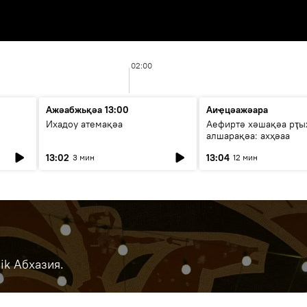
02:00
Ажәабжьқәа 13:00
Аиҿцәажәара
Ихадоу атемақәа
Аефиртә хәшақәа рҭ
алшарақәа: ахҳәаа
13:02
13:04
3 мин
12 мин
ik Абхазия.