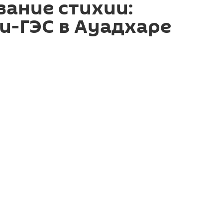
ание стихии:
и-ГЭС в Ауадхаре