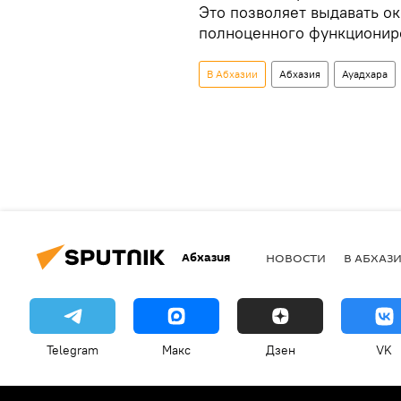
Это позволяет выдавать о
полноценного функциониро
В Абхазии
Абхазия
Ауадхара
Абхазия
НОВОСТИ
В АБХАЗ
Telegram
Макс
Дзен
VK