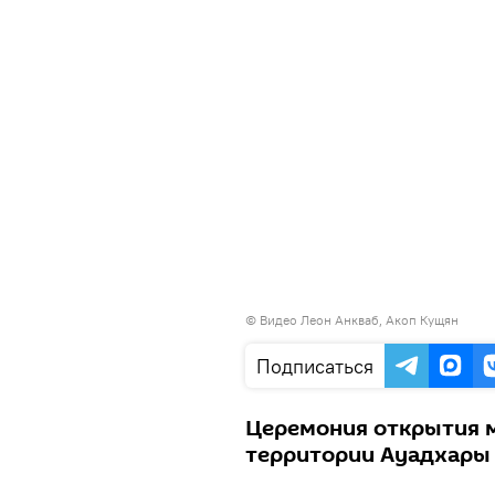
© Видео Леон Анкваб, Акоп Кущян
Подписаться
Церемония открытия 
территории Ауадхары п