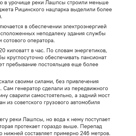
ю в урочище реки Лашпсы строили меньше
юджета Рицинского нацпарка выделили более
.
ключается в обеспечении электроэнергией
расположенных неподалеку здания службы
и сотового оператора.
0 киловатт в час. По словам энергетиков,
обы круглосуточно обеспечивать пансионат
ает пребывание постояльцев еще более
скали своими силами, без привлечения
. Сам генератор сделали из передвижного
ину сварили самостоятельно, а задний мост
ан из советского грузового автомобиля
егу реки Лашпсы, но вода к нему поступает
оторая протекает гораздо выше. Перепад
до нижней составляет примерно 246 метров.