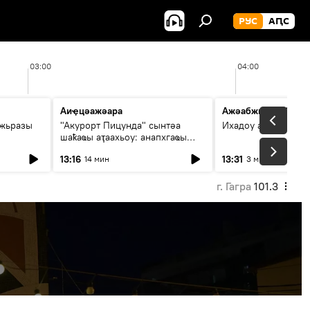
РУС
АԤС
03:00
04:00
Аиҿцәажәара
Ажәабжьқәа 13:30
ыжьразы
"Акурорт Пицунда" сынтәа
Ихадоу атемақәа
шаҟаҩы аҭаахьоу: анапхгаҩы
ицәажәара
13:16
13:31
14 мин
3 мин
г. Гагра
101.3