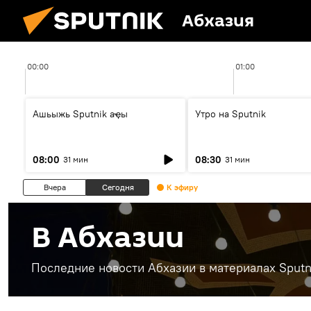
Абхазия
00:00
01:00
Ашьыжь Sputnik аҿы
Утро на Sputnik
08:00
08:30
31 мин
31 мин
Вчера
Сегодня
К эфиру
В Абхазии
Последние новости Абхазии в материалах Sputn