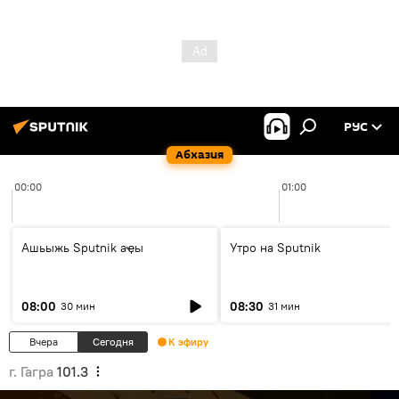
РУС
Абхазия
00:00
01:00
Ашьыжь Sputnik аҿы
Утро на Sputnik
08:00
08:30
30 мин
31 мин
Вчера
Сегодня
К эфиру
г. Гагра
101.3