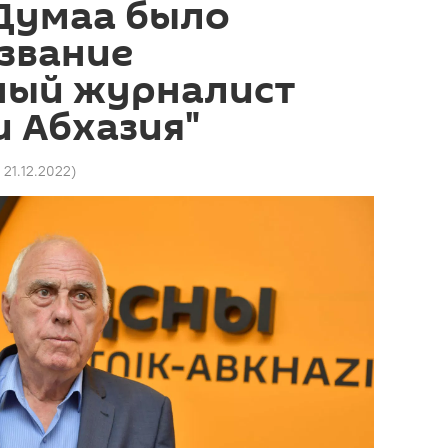
Думаа было
звание
ный журналист
 Абхазия"
7 21.12.2022
)