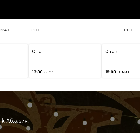
09:40
10:00
11:00
On air
On air
13:30
18:00
31 мин
31 мин
ik Абхазия.