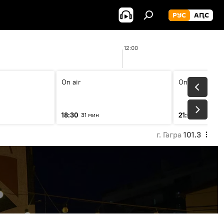
РУС
АԤС
12:00
On air
On air
18:30
21:00
31 мин
31 мин
г. Гагра
101.3