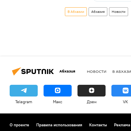
В Абхазии
Абхазия
Новости
Абхазия
НОВОСТИ
В АБХАЗ
Telegram
Макс
Дзен
VK
О проекте
Правила использования
Контакты
Реклама