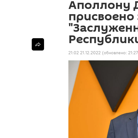
Аполлону 
присвоено 
"Заслужен
Республики
21:02 21.12.2022
(обновлено:
21:2