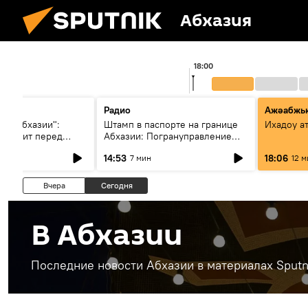
Абхазия
0
18:00
Радио
Ажәабжь
ди Абхазии":
Штамп в паспорте на границе
Ихадоу а
и ставит перед
Абхазии: Погрануправление
е объединение
СГБ разъяснило правила для
14:53
18:06
7 мин
12 м
туристов
Вчера
Сегодня
В Абхазии
Последние новости Абхазии в материалах Sputn