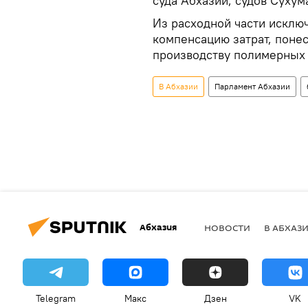
суда Абхазии, судов Сухум
Из расходной части исклю
компенсацию затрат, поне
производству полимерных т
В Абхазии
Парламент Абхазии
Абхазия
НОВОСТИ
В АБХАЗ
Telegram
Макс
Дзен
VK