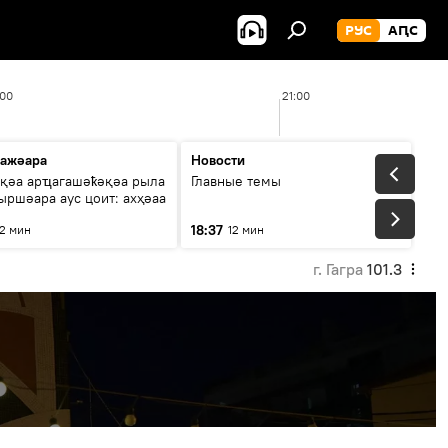
РУС
АԤС
:00
21:00
ажәара
Новости
қәа арҵагашәҟәқәа рыла
Главные темы
ыршәара аус цоит: ахҳәаа
18:37
12 мин
12 мин
г. Гагра
101.3