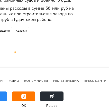
а, районных судов и Военного суда.
чены расходы в сумме 56 млн руб на
сенных при строительстве завода по
руб в Гудаутском районе.
бюджет
Абхазия
ИИ
РАДИО
КОЛУМНИСТЫ
МУЛЬТИМЕДИА
ПРЕСС-ЦЕНТР
OK
Rutube