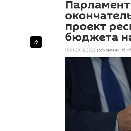
Парламент
окончател
проект ре
бюджета на
15:01 29.12.2022
(обновлено:
15:4