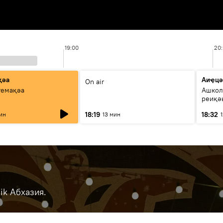
19:00
20
қәа
Аиҿцә
On air
темақәа
Ашкол
реиқә
18:19
18:32
ин
13 мин
ik Абхазия.