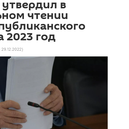
 утвердил в
ьном чтении
спубликанского
 2023 год
5 29.12.2022
)