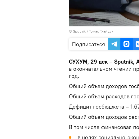
© Sputnik / Томас Тхайцук
Подписаться
СУХУМ, 29 дек – Sputnik,
в окончательном чтении п
год.
Общий объем доходов госб
Общий объем расходов гос
Дефицит госбюджета – 1,6
Общий объем доходов респ
В том числе финансовая п
в целях социально-эко