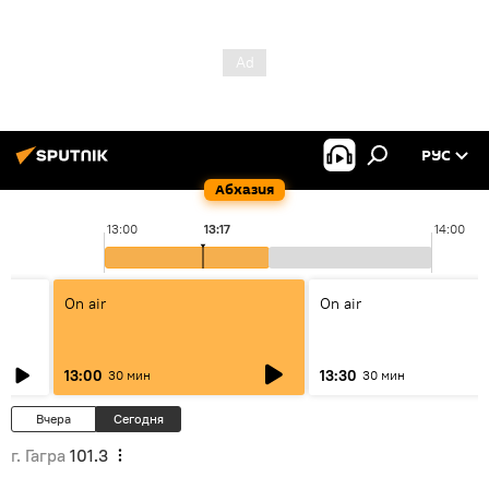
РУС
Абхазия
13:00
13:17
14:00
On air
On air
13:00
13:30
30 мин
30 мин
Вчера
Сегодня
г. Гагра
101.3