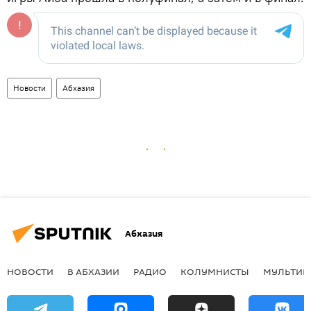
Новости
Абхазия
Абхазия
НОВОСТИ
В АБХАЗИИ
РАДИО
КОЛУМНИСТЫ
МУЛЬТИМ