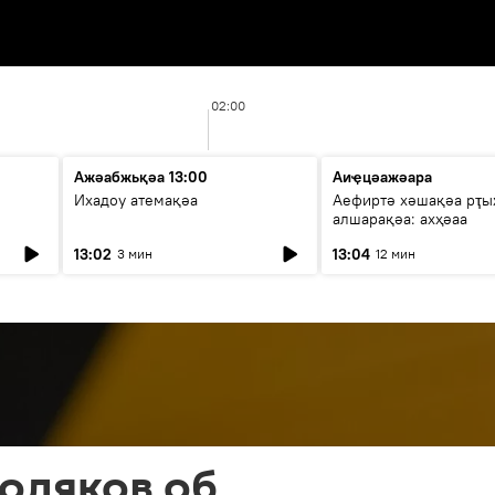
02:00
Ажәабжьқәа 13:00
Аиҿцәажәара
Ихадоу атемақәа
Аефиртә хәшақәа рҭ
алшарақәа: ахҳәаа
13:02
13:04
3 мин
12 мин
оляков об