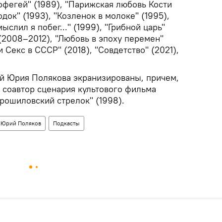
офегей" (1989), "Парижская любовь Кости
одок" (1993), "Козленок в молоке" (1995),
ыслил я побег..." (1999), "Грибной царь"
 (2008–2012), "Любовь в эпоху перемен"
и Секс в СССР" (2018), "Совдетство" (2021),
й Юрия Полякова экранизированы, причем,
 соавтор сценария культового фильма
рошиловский стрелок" (1998).
Юрий Поляков
Подкасты