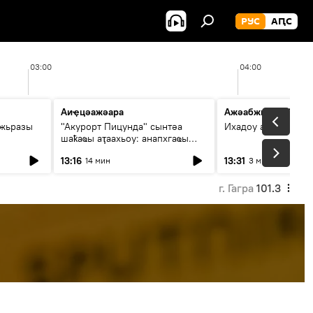
РУС
АԤС
03:00
04:00
Аиҿцәажәара
Ажәабжьқәа 13:30
ыжьразы
"Акурорт Пицунда" сынтәа
Ихадоу атемақәа
шаҟаҩы аҭаахьоу: анапхгаҩы
ицәажәара
13:16
13:31
14 мин
3 мин
г. Гагра
101.3