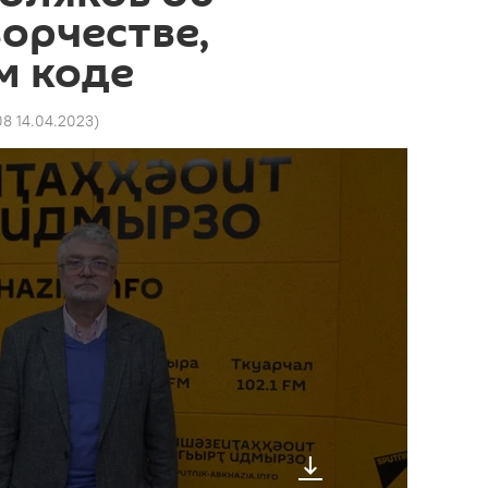
ворчестве,
м коде
08 14.04.2023
)