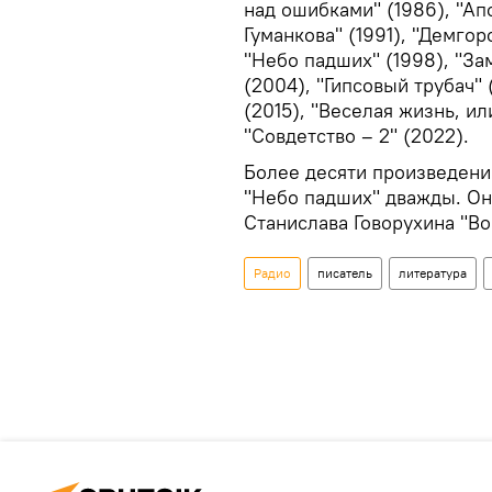
над ошибками" (1986), "Ап
Гуманкова" (1991), "Демгор
"Небо падших" (1998), "Зам
(2004), "Гипсовый трубач"
(2015), "Веселая жизнь, ил
"Совдетство – 2" (2022).
Более десяти произведени
"Небо падших" дважды. Он
Станислава Говорухина "Во
Радио
писатель
литература