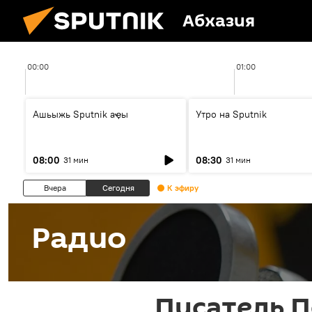
Абхазия
00:00
01:00
Ашьыжь Sputnik аҿы
Утро на Sputnik
08:00
08:30
31 мин
31 мин
Вчера
Сегодня
К эфиру
Радио
Писатель П